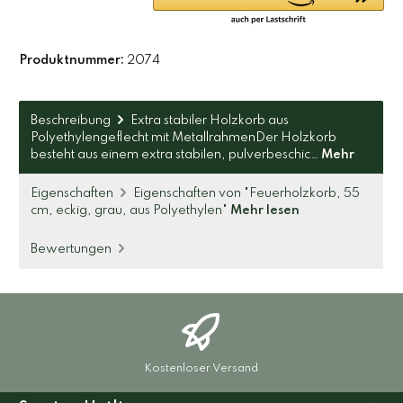
Produktnummer:
2074
Beschreibung
Extra stabiler Holzkorb aus
Polyethylengeflecht mit MetallrahmenDer Holzkorb
besteht aus einem extra stabilen, pulverbeschic…
Mehr
Eigenschaften
Eigenschaften von "Feuerholzkorb, 55
cm, eckig, grau, aus Polyethylen"
Mehr lesen
Bewertungen
Kostenloser Versand