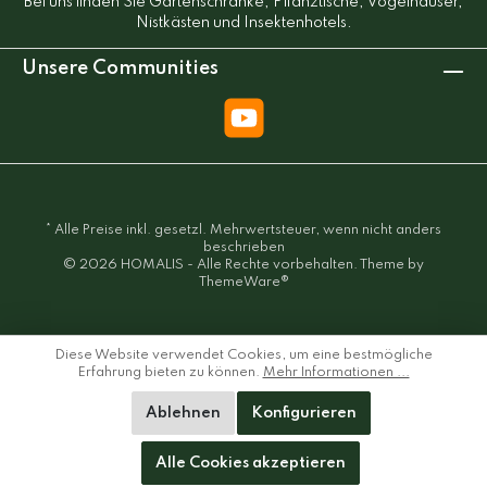
Bei uns finden Sie Gartenschränke, Pflanztische, Vogelhäuser,
Nistkästen und Insektenhotels.
Unsere Communities
* Alle Preise inkl. gesetzl. Mehrwertsteuer, wenn nicht anders
beschrieben
© 2026 HOMALIS - Alle Rechte vorbehalten. Theme by
ThemeWare®
Diese Website verwendet Cookies, um eine bestmögliche
Erfahrung bieten zu können.
Mehr Informationen ...
Ablehnen
Konfigurieren
Alle Cookies akzeptieren