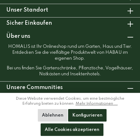
Unser Standort
Sicher Einkaufen
Über uns
HOMALIS ist Ihr Onlineshop rund um Garten, Haus und Tier.
Entdecken Sie die vielfältige Produktwelt von HABAU im
eigenen Shop.
Bei uns finden Sie Gartenschränke, Pflanztische, Vogelhäuser,
Nistkästen und Insektenhotels.
Unsere Communities
Diese Website verwendet Cookies, um eine bestmögliche
Erfahrung bieten zu können.
Mehr Informationen ...
Ablehnen
Konfigurieren
Alle Cookies akzeptieren
* Alle Preise inkl. gesetzl. Mehrwertsteuer, wenn nicht anders
beschrieben