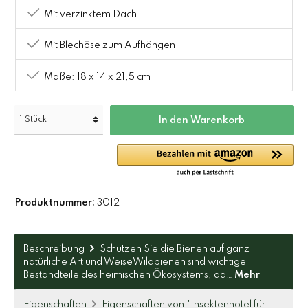
Mit verzinktem Dach
Mit Blechöse zum Aufhängen
Maße: 18 x 14 x 21,5 cm
In den Warenkorb
Produktnummer:
3012
Beschreibung
Schützen Sie die Bienen auf ganz
natürliche Art und WeiseWildbienen sind wichtige
Bestandteile des heimischen Ökosystems, da…
Mehr
Eigenschaften
Eigenschaften von "Insektenhotel für