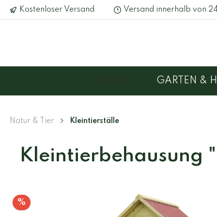
Kostenloser Versand
Versand innerhalb von 2
HOME
GARTEN & 
Gartenschränke
Holzkisten
Futterspender & Silos
Hochbeet
Körbe
Insekten
Natur & Tier
Kleintierställe
Pflanztische
Kleintierställe
Müllton
Nistkäst
Kleintierbehausung "
Reinigungsbleche
%