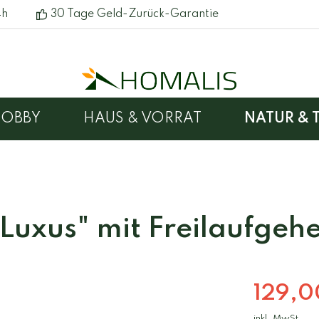
4h
30 Tage Geld-Zurück-Garantie
HOBBY
HAUS & VORRAT
NATUR & T
e & Pflanzkästen
hotels
Gartenmöbel
Wohnen
Hunde- & Katzenbet
nenboxen
en
Vogelhäuser
Luxus" mit Freilaufgeh
129,0
inkl. MwSt.