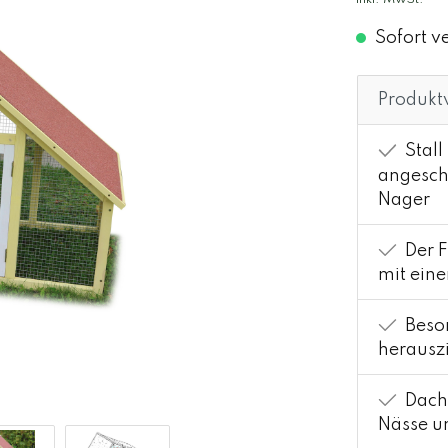
Sofort ve
Produktv
Stall
angesch
Nager
Der F
mit ein
Beson
herausz
Dach 
Nässe u