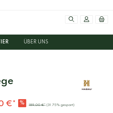
IER
ÜBER UNS
ten
ege
0 €*
%
189,00 €*
(31.75% gespart)