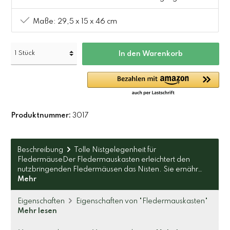
Maße: 29,5 x 15 x 46 cm
In den Warenkorb
Produktnummer:
3017
Beschreibung
Tolle Nistgelegenheit für
FledermäuseDer Fledermauskasten erleichtert den
nutzbringenden Fledermäusen das Nisten. Sie ernähr…
Mehr
Eigenschaften
Eigenschaften von "Fledermauskasten"
Mehr lesen