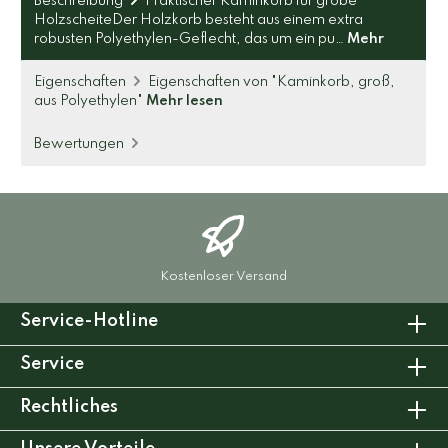
Beschreibung
Praktischer Kaminkorb für grobe
HolzscheiteDer Holzkorb besteht aus einem extra
robusten Polyethylen-Geflecht, das um ein pu…
Mehr
Eigenschaften
Eigenschaften von "Kaminkorb, groß,
aus Polyethylen"
Mehr lesen
Bewertungen
Kostenloser Versand
Service-Hotline
Service
Rechtliches