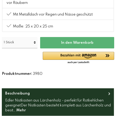
vor Räubern
Mit Metalldach vor Regen und Nässe geschützt
Maße: 25 x 20 x 25 cm
In den Warenkorb
Produktnummer:
3980
Beschreibung
Edler Nistkasten aus Lärchenholz - perfekt für Rotkehlchen
geeignetDer Nistkasten besteht komplett aus Lärchenholz und
besit…
Mehr