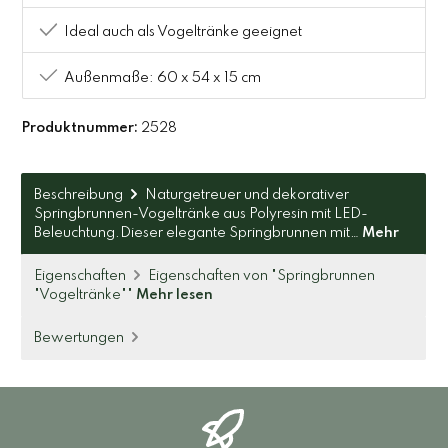
Ideal auch als Vogeltränke geeignet
Außenmaße: 60 x 54 x 15 cm
Produktnummer:
2528
Beschreibung
Naturgetreuer und dekorativer
Springbrunnen-Vogeltränke aus Polyresin mit LED-
Beleuchtung.Dieser elegante Springbrunnen mit…
Mehr
Eigenschaften
Eigenschaften von "Springbrunnen
"Vogeltränke""
Mehr lesen
Bewertungen