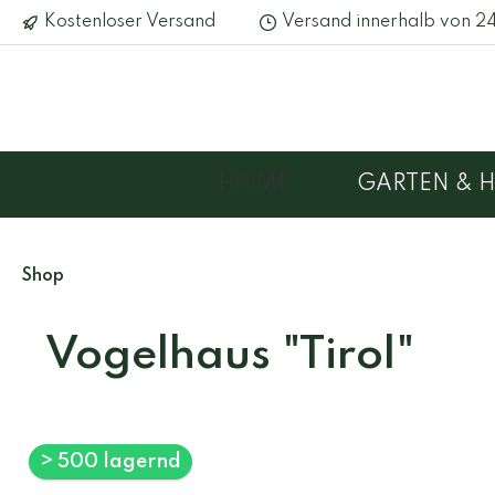
Kostenloser Versand
Versand innerhalb von 2
HOME
GARTEN & 
Gartenschränke
Holzkisten
Futterspender & Silos
Hochbeet
Körbe
Insekten
Shop
Pflanztische
Kleintierställe
Müllton
Nistkäst
Vogelhaus "Tirol"
Reinigungsbleche
> 500 lagernd