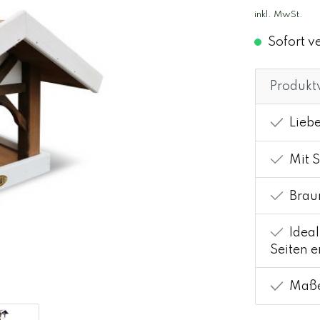
inkl. MwSt.
Sofort ve
Produktv
Liebe
Mit S
Braun
Ideal
Seiten e
Maße 