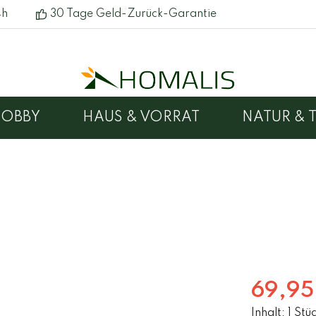
4h
30 Tage Geld-Zurück-Garantie
HOBBY
HAUS & VORRAT
NATUR & T
e & Pflanzkästen
hotels
Gartenmöbel
Wohnen
Hunde- & Katzenbet
nenboxen
en
Vogelhäuser
69,95
Inhalt:
1 Stü