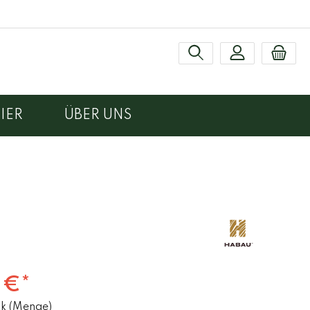
IER
ÜBER UNS
ten
 €*
ck (Menge)