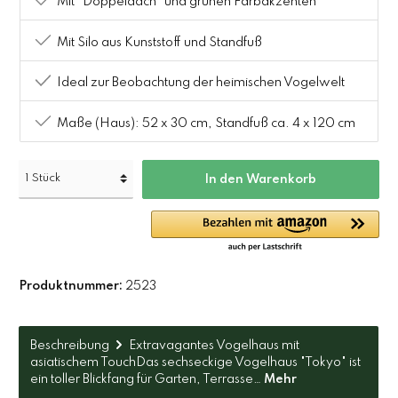
Mit "Doppeldach" und grünen Farbakzenten
Mit Silo aus Kunststoff und Standfuß
Ideal zur Beobachtung der heimischen Vogelwelt
Maße (Haus): 52 x 30 cm, Standfuß ca. 4 x 120 cm
In den Warenkorb
Produktnummer:
2523
Beschreibung
Extravagantes Vogelhaus mit
asiatischem TouchDas sechseckige Vogelhaus "Tokyo" ist
ein toller Blickfang für Garten, Terrasse…
Mehr