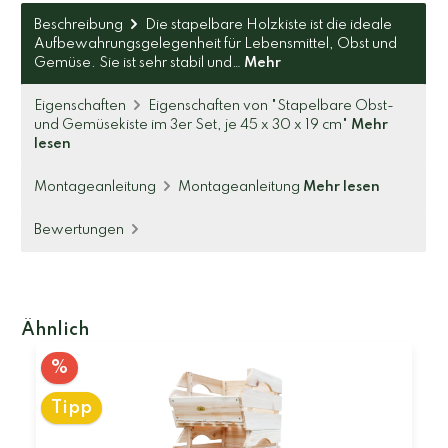
Beschreibung
Die stapelbare Holzkiste ist die ideale
Aufbewahrungsgelegenheit für Lebensmittel, Obst und
Gemüse. Sie ist sehr stabil und…
Mehr
Eigenschaften
Eigenschaften von "Stapelbare Obst-
und Gemüsekiste im 3er Set, je 45 x 30 x 19 cm"
Mehr
lesen
Montageanleitung
Montageanleitung
Mehr lesen
Bewertungen
Ähnlich
%
Tipp